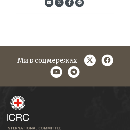
twitter
faceboo
Ми в соцмережах
youtube
telegram
INTERNATIONAL COMMITTEE