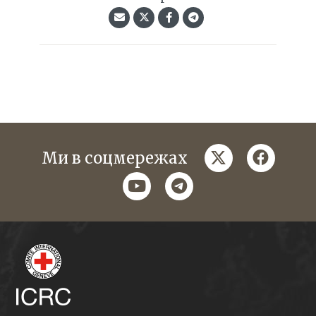
twitter
faceboo
Ми в соцмережах
youtube
telegram