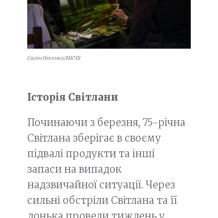
Євген Носенко/МКЧХ
Історія Світлани
Починаючи з березня, 75-річна
Світлана зберігає в своєму
підвалі продукти та інші
запаси на випадок
надзвичайної ситуації. Через
сильні обстріли Світлана та її
донька провели тиждень у