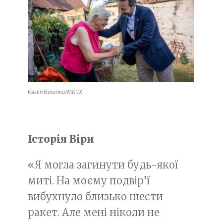
Євген Носенко/МКЧХ
Історія Віри
«Я могла загинути будь-якої
миті. На моєму подвір’ї
вибухнуло близько шести
ракет. Але мені ніколи не