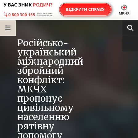
Російсько-
український
міжнародний
збройний
конфлікт:
МКЧХ
пропонує
цивільному
населенню
рятівну
допомогу