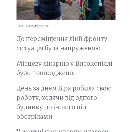
Євген Носенко/МКЧХ
До переміщення лінії фронту
ситуація була напруженою.
Місцеву лікарню у Високопіллі
було пошкоджено.
День за днем Віра робила свою
роботу, ходячи від одного
будинку до іншого під
обстрілами.
У жовтні нам уперше вдалося