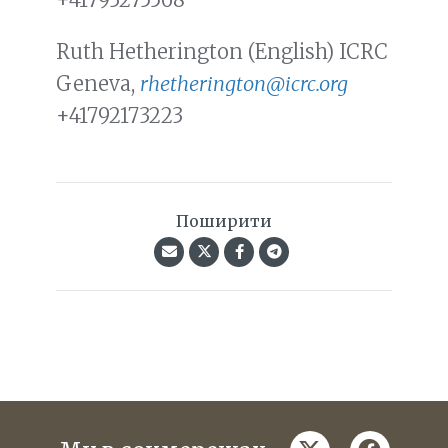
Ruth Hetherington (English) ICRC
Geneva,
rhetherington@icrc.org
+41792173223
Поширити
twitter
faceboo