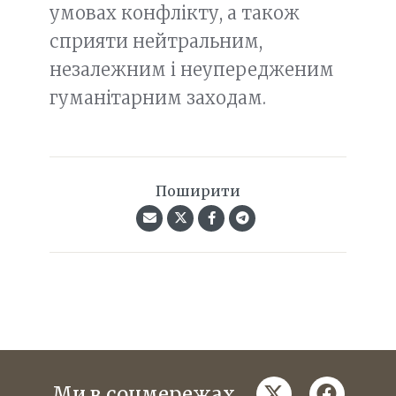
умовах конфлікту, а також
сприяти нейтральним,
незалежним і неупередженим
гуманітарним заходам.
Поширити
twitter
faceboo
Ми в соцмережах