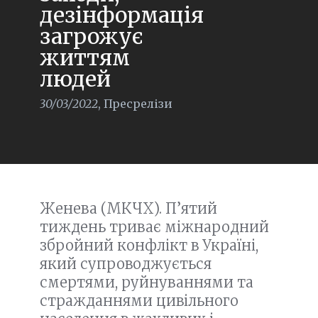
дезінформація
загрожує
життям
людей
30/03/2022
,
Пресрелізи
Женева (МКЧХ). П’ятий
тиждень триває міжнародний
збройний конфлікт в Україні,
який супроводжується
смертями, руйнуваннями та
стражданнями цивільного