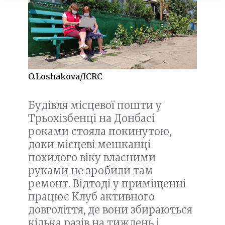
O.Loshakova/ICRC
Будівля місцевої пошти у
Трьохізбенці на Донбасі
роками стояла покинутою,
доки місцеві мешканці
похилого віку власними
руками не зробили там
ремонт. Відтоді у приміщенні
працює Клуб активного
довголіття, де вони збираються
кілька разів на тиждень і