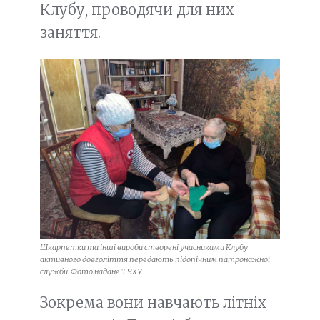
Клубу, проводячи для них
заняття.
Шкарпетки та інші вироби створені учасниками Клубу
активного довголіття передають підопічним патронажної
служби. Фото надане ТЧХУ
Зокрема вони навчають літніх