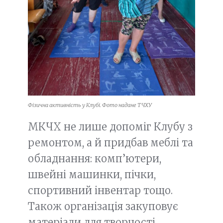
Фізична активність у Клубі. Фото надане ТЧХУ
МКЧХ не лише допоміг Клубу з
ремонтом, а й придбав меблі та
обладнання: комп’ютери,
швейні машинки, пічки,
спортивний інвентар тощо.
Також організація закуповує
матеріали для творчості.