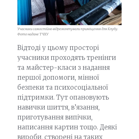
Учасники самостійно відремонтували приміщення для Клубу.
Фото надане ТЧХУ
Відтоді у цьому просторі
учасники проходять тренінги
та майстер-класи з надання
першої допомоги, мінної
безпеки та психосоціальної
підтримки. Тут опановують
навички шиття, в’язання,
приготування випічки,
написання картин тощо. Деякі
вироби, створені на таких