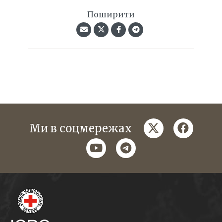
Поширити
twitter
faceboo
Ми в соцмережах
youtube
telegram