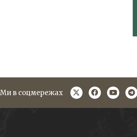
twitter
facebook
youtube
te
Ми в соцмережах