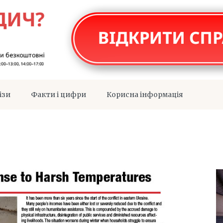
ізи
Факти і цифри
Корисна інформація