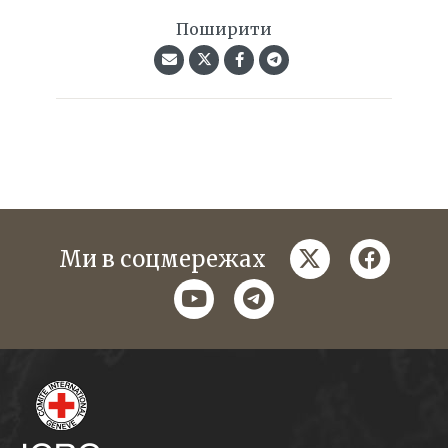
Поширити
twitter
faceboo
Ми в соцмережах
youtube
telegram