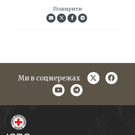
Поширити
twitter
faceboo
Ми в соцмережах
youtube
telegram