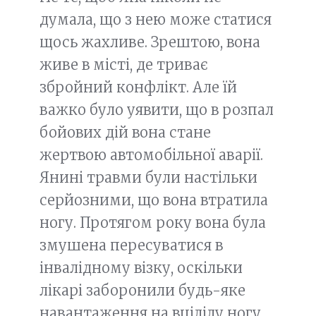
думала, що з нею може статися
щось жахливе. Зрештою, вона
живе в місті, де триває
збройний конфлікт. Але їй
важко було уявити, що в розпал
бойових дій вона стане
жертвою автомобільної аварії.
Янині травми були настільки
серйозними, що вона втратила
ногу. Протягом року вона була
змушена пересуватися в
інвалідному візку, оскільки
лікарі заборонили будь-яке
навантаження на вцілілу ногу.