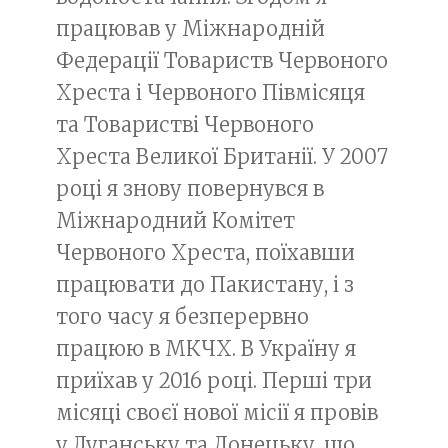
працював у Міжнародній
Федерації Товариств Червоного
Хреста і Червоного Півмісяця
та Товаристві Червоного
Хреста Великої Британії. У 2007
році я знову повернувся в
Міжнародний Комітет
Червоного Хреста, поїхавши
працювати до Пакистану, і з
того часу я безперервно
працюю в МКЧХ. В Україну я
приїхав у 2016 році. Перші три
місяці своєї нової місії я провів
у Луганську та Донецьку, що