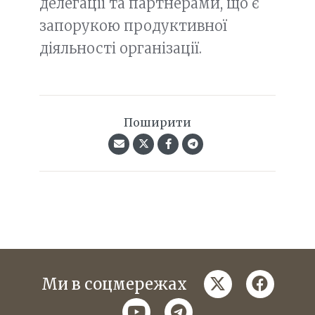
делегації та партнерами, що є
запорукою продуктивної
діяльності організації.
Поширити
twitter
faceboo
Ми в соцмережах
youtube
telegram