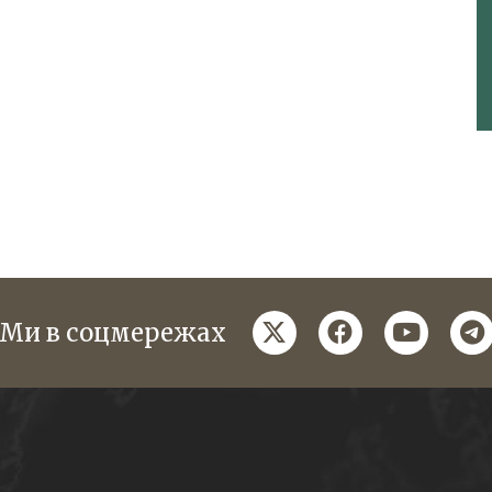
twitter
facebook
youtube
te
Ми в соцмережах