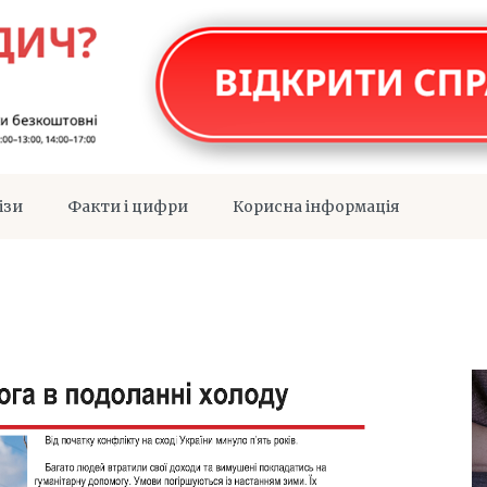
ізи
Факти і цифри
Корисна інформація