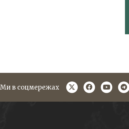
twitter
facebook
youtube
te
Ми в соцмережах