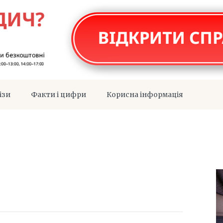
ізи
Факти і цифри
Корисна інформація