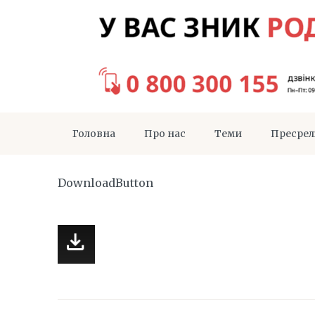
Головна
Про нас
Теми
Пресрел
DownloadButton