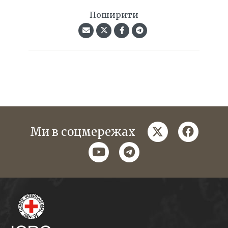
Поширити
twitter
faceboo
Ми в соцмережах
youtube
telegram