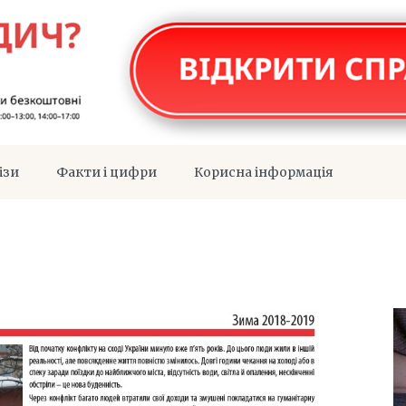
ізи
Факти і цифри
Корисна інформація