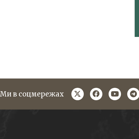
twitter
facebook
youtube
te
Ми в соцмережах