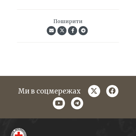
Поширити
twitter
faceboo
Ми в соцмережах
youtube
telegram