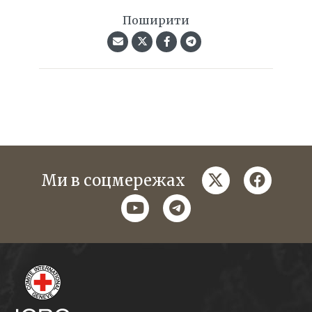
Поширити
twitter
faceboo
Ми в соцмережах
youtube
telegram