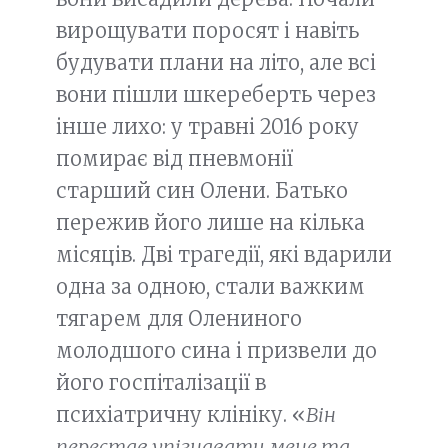
вирощувати поросят і навіть
будувати плани на літо, але всі
вони пішли шкереберть через
інше лихо: у травні 2016 року
помирає від пневмонії
старший син Олени. Батько
пережив його лише на кілька
місяців. Дві трагедії, які вдарили
одна за одною, стали важким
тягарем для Олениного
молодшого сина і призвели до
його госпіталізації в
психіатричну клініку. «
Він
перестав упізнавати мене та