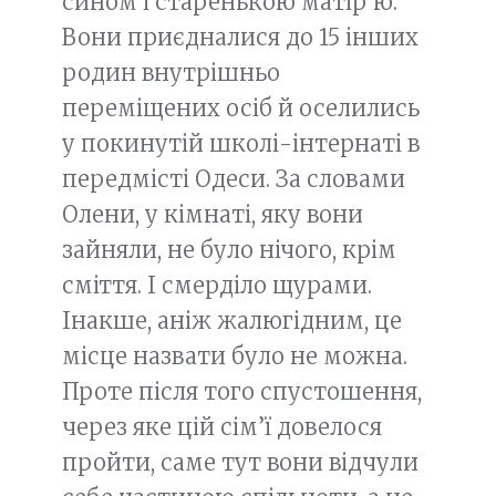
сином і старенькою матір’ю.
Вони приєдналися до 15 інших
родин внутрішньо
переміщених осіб й оселились
у покинутій школі-інтернаті в
передмісті Одеси. За словами
Олени, у кімнаті, яку вони
зайняли, не було нічого, крім
сміття. І смерділо щурами.
Інакше, аніж жалюгідним, це
місце назвати було не можна.
Проте після того спустошення,
через яке цій сім’ї довелося
пройти, саме тут вони відчули