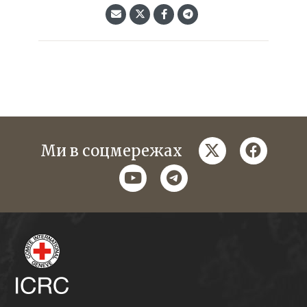
twitter
faceboo
Ми в соцмережах
youtube
telegram