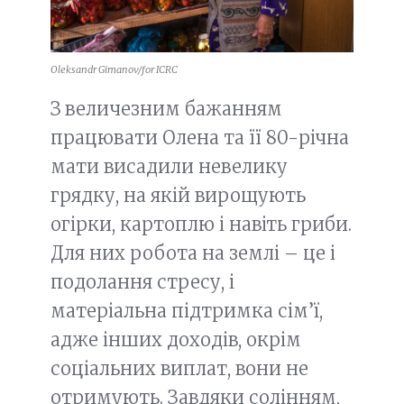
Oleksandr Gimanov/for ICRC
З величезним бажанням
працювати Олена та її 80-річна
мати висадили невелику
грядку, на якій вирощують
огірки, картоплю і навіть гриби.
Для них робота на землі – це і
подолання стресу, і
матеріальна підтримка сім’ї,
адже інших доходів, окрім
соціальних виплат, вони не
отримують. Завдяки солінням,