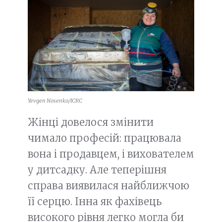
Yevgen Nosenko/ICRC
Жінці довелося змінити
чимало професій: працювала
вона і продавцем, і вихователем
у дитсадку. Але теперішня
справа виявилася найближчою
її серцю. Інна як фахівець
високого рівня легко могла би