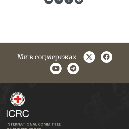
twitter
faceboo
Ми в соцмережах
youtube
telegram
INTERNATIONAL COMMITTEE