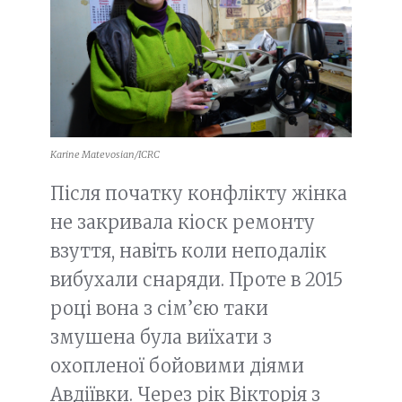
Karine Matevosian/ICRC
Після початку конфлікту жінка
не закривала кіоск ремонту
взуття, навіть коли неподалік
вибухали снаряди. Проте в 2015
році вона з сім’єю таки
змушена була виїхати з
охопленої бойовими діями
Авдіївки. Через рік Вікторія з