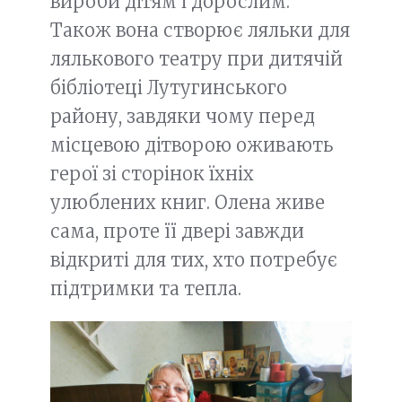
вироби дітям і дорослим.
Також вона створює ляльки для
лялькового театру при дитячій
бібліотеці Лутугинського
району, завдяки чому перед
місцевою дітворою оживають
герої зі сторінок їхніх
улюблених книг. Олена живе
сама, проте її двері завжди
відкриті для тих, хто потребує
підтримки та тепла.