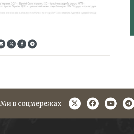
twitter
facebook
youtube
te
Ми в соцмережах