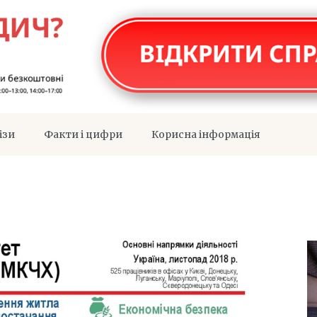
ізи
Факти і цифри
Корисна інформація