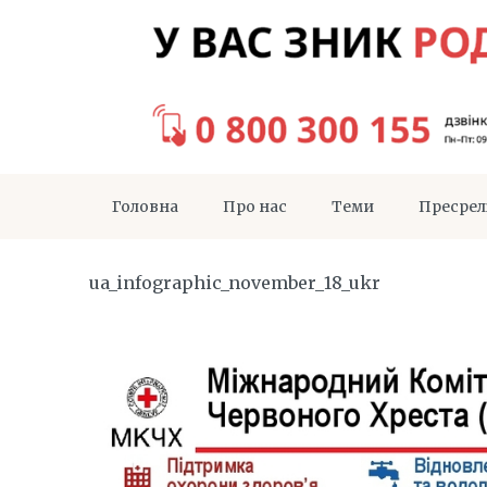
Головна
Про нас
Теми
Пресрел
ua_infographic_november_18_ukr