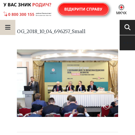
OG_2018_10_04_696257_Small