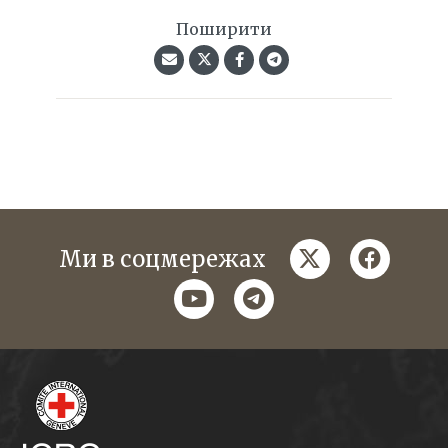
Поширити
twitter
faceboo
Ми в соцмережах
youtube
telegram