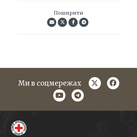
Поширити
twitter
faceboo
Ми в соцмережах
youtube
telegram