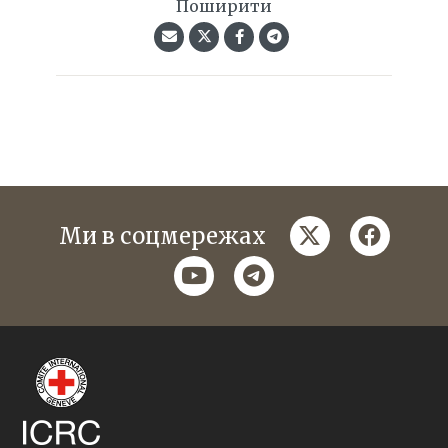
Поширити
twitter
faceboo
Ми в соцмережах
youtube
telegram