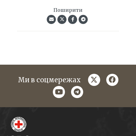
Поширити
twitter
faceboo
Ми в соцмережах
youtube
telegram