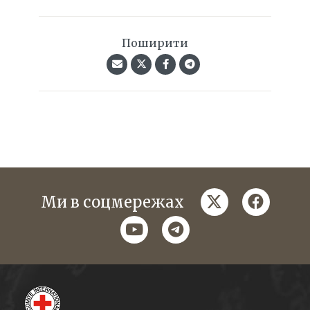
Поширити
twitter
faceboo
Ми в соцмережах
youtube
telegram