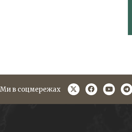
twitter
facebook
youtube
te
Ми в соцмережах