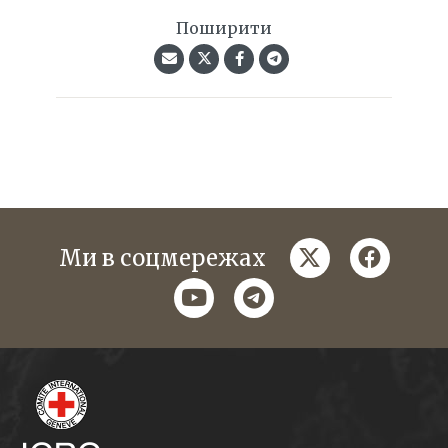
Поширити
twitter
faceboo
Ми в соцмережах
youtube
telegram