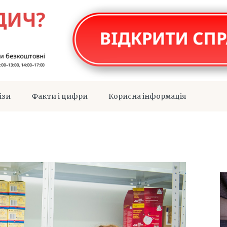
ізи
Факти і цифри
Корисна інформація