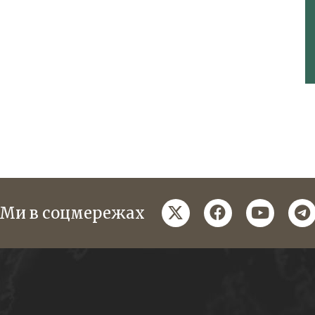
twitter
facebook
youtube
te
Ми в соцмережах