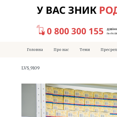
Головна
Про нас
Теми
Пресрел
LVS_9109