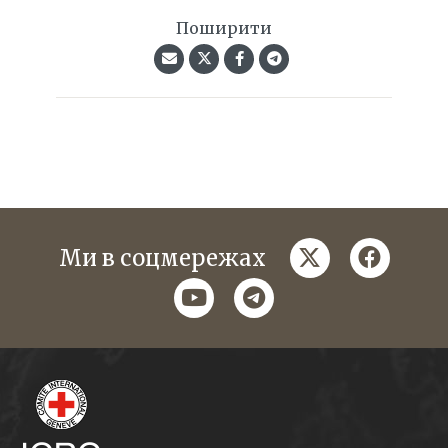
Поширити
twitter
faceboo
Ми в соцмережах
youtube
telegram