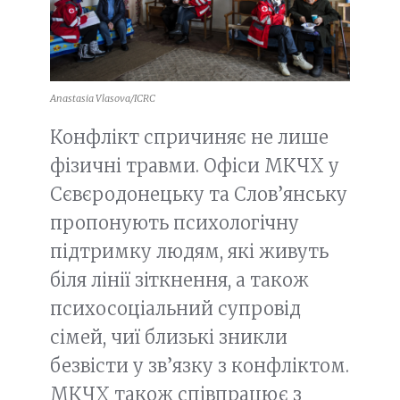
Anastasia Vlasova/ICRC
Конфлікт спричиняє не лише
фізичні травми. Офіси МКЧХ у
Сєвєродонецьку та Слов’янську
пропонують психологічну
підтримку людям, які живуть
біля лінії зіткнення, а також
психосоціальний супровід
сімей, чиї близькі зникли
безвісти у зв’язку з конфліктом.
МКЧХ також співпрацює з