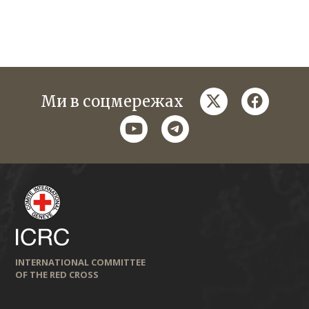
twitter
faceboo
Ми в соцмережах
youtube
telegram
INTERNATIONAL COMMITTEE
OF THE RED CROSS