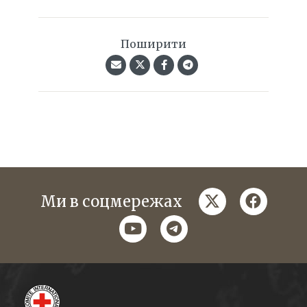
Поширити
twitter
faceboo
Ми в соцмережах
youtube
telegram