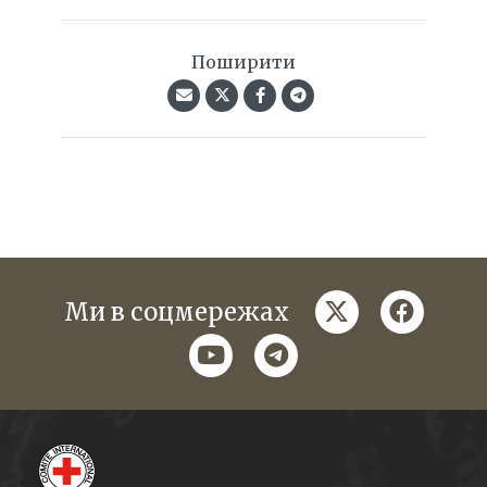
Поширити
twitter
faceboo
Ми в соцмережах
youtube
telegram