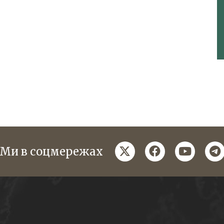
twitter
facebook
youtube
te
Ми в соцмережах