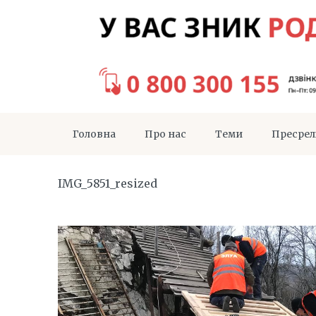
Головна
Про нас
Теми
Пресрел
IMG_5851_resized