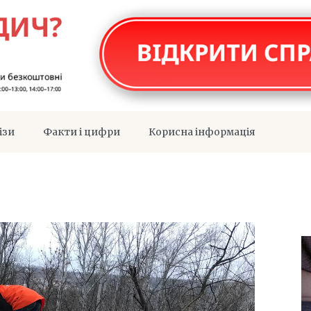
ізи
Факти і цифри
Корисна інформація