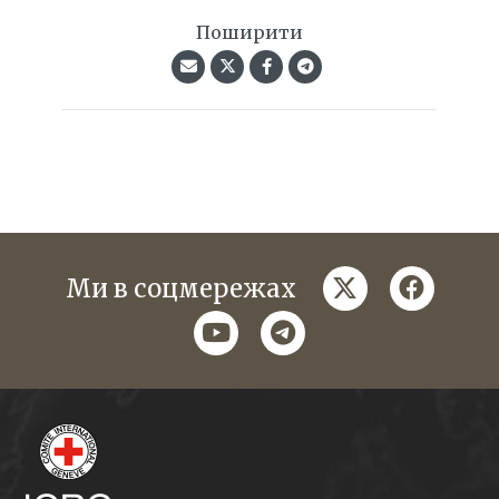
Поширити
twitter
faceboo
Ми в соцмережах
youtube
telegram