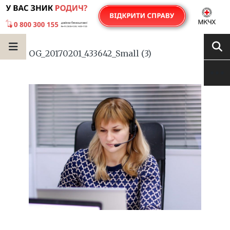
OG_20170201_433642_Small (3)