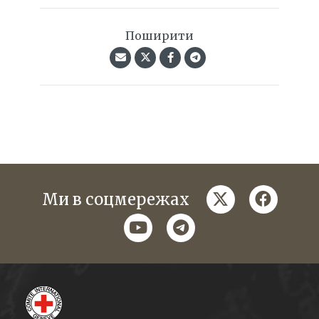
Поширити
twitter
faceboo
Ми в соцмережах
youtube
telegram