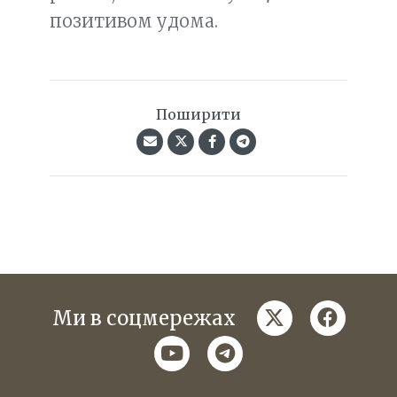
позитивом удома.
Поширити
twitter
faceboo
Ми в соцмережах
youtube
telegram