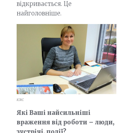
відкривається. Це
найголовніше.
ICRC
Які Ваші найсильніші
враження від роботи – люди,
зустрічі, події?