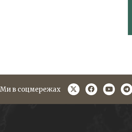
twitter
facebook
youtube
te
Ми в соцмережах