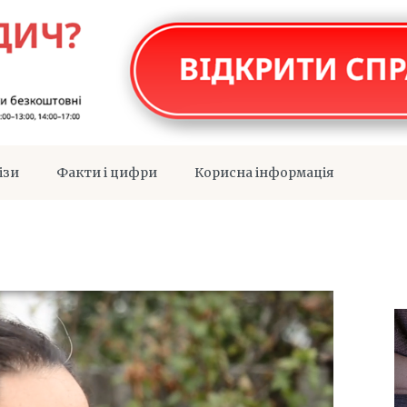
ізи
Факти і цифри
Корисна інформація