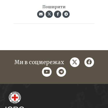
Поширити
twitter
faceboo
Ми в соцмережах
youtube
telegram