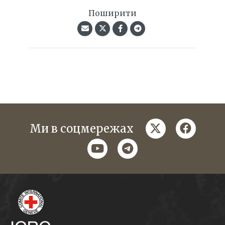
Поширити
twitter
faceboo
Ми в соцмережах
youtube
telegram