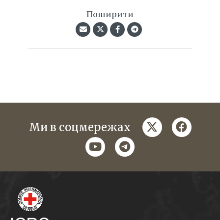
Поширити
twitter
faceboo
Ми в соцмережах
youtube
telegram