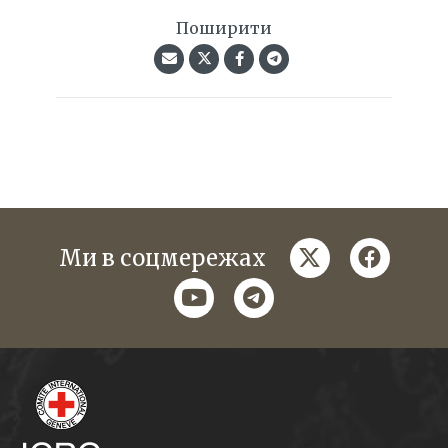
Поширити
twitter
faceboo
Ми в соцмережах
youtube
telegram