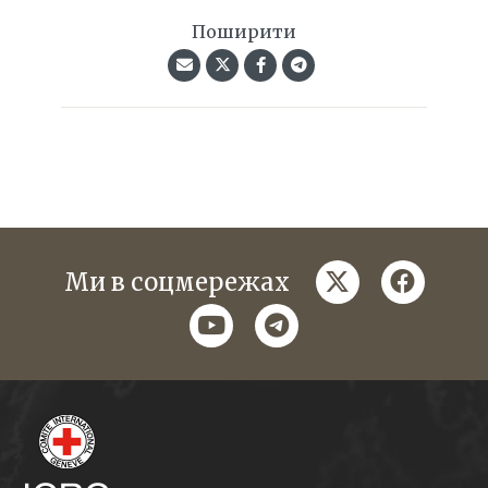
Поширити
twitter
faceboo
Ми в соцмережах
youtube
telegram