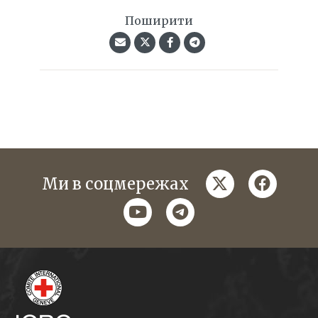
Поширити
twitter
faceboo
Ми в соцмережах
youtube
telegram