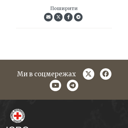
Поширити
twitter
faceboo
Ми в соцмережах
youtube
telegram