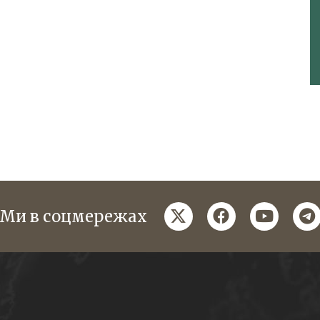
twitter
facebook
youtube
te
Ми в соцмережах