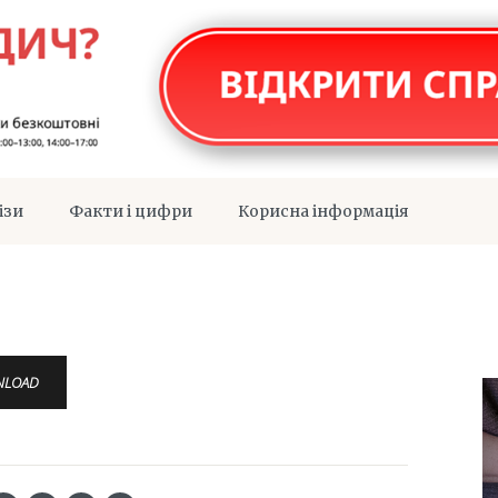
ізи
Факти і цифри
Корисна інформація
NLOAD