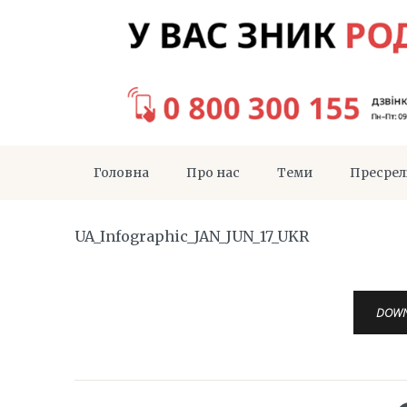
Головна
Про нас
Теми
Пресрел
UA_Infographic_JAN_JUN_17_UKR
DOW