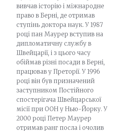
вивчав історію і міжнародне
право в Берні, де отримав
ступінь доктора наук. У 1987
році пан Маурер вступив на
дипломатичну службу в
Швейцарії, і з цього часу
обіймав різні посади в Берні,
працював у Преторії. У 1996
році він був призначений
заступником Постійного
спостерігача Швейцарської
місії при ООН у Нью-Йорку. У
2000 році Петер Маурер
отримав ранг посла і очолив