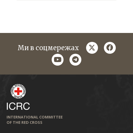
twitter
faceboo
Ми в соцмережах
youtube
telegram
INTERNATIONAL COMMITTEE
OF THE RED CROSS