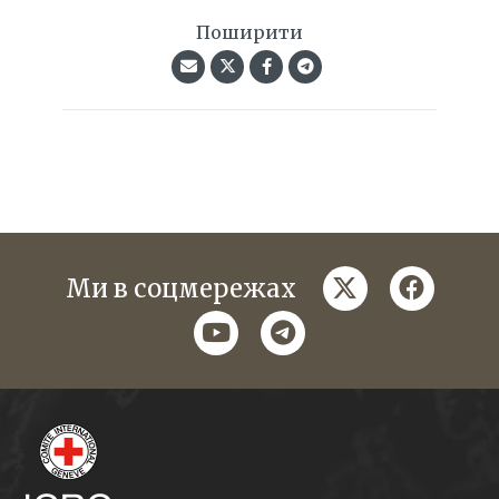
Поширити
twitter
faceboo
Ми в соцмережах
youtube
telegram