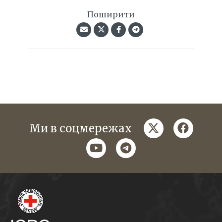
Поширити
twitter
faceboo
Ми в соцмережах
youtube
telegram